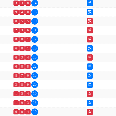
14
单
3
3
8
13
双
9
4
0
10
双
0
5
5
11
单
2
3
6
17
单
8
8
1
15
双
6
8
1
13
单
6
3
4
22
单
6
8
8
15
双
8
7
0
20
单
3
8
9
10
双
1
5
4
13
双
1
9
3
10
双
6
0
4