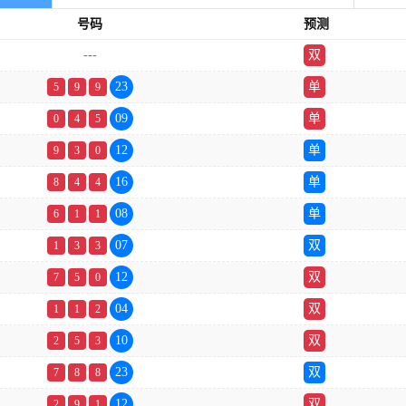
号码
预测
---
双
23
单
5
9
9
09
单
0
4
5
12
单
9
3
0
16
单
8
4
4
08
单
6
1
1
07
双
1
3
3
12
双
7
5
0
04
双
1
1
2
10
双
2
5
3
23
双
7
8
8
12
双
2
9
1