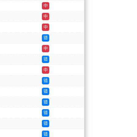
中
中
中
错
中
错
中
错
错
错
错
错
错