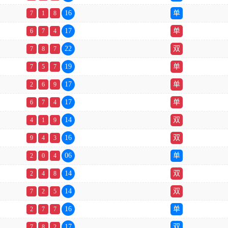
16
单
7
1
8
17
单
6
7
4
22
双
7
8
7
19
单
7
5
7
17
单
2
6
9
17
单
6
7
4
14
双
4
1
9
16
双
9
4
3
06
单
2
0
4
14
双
2
4
8
14
双
7
2
5
16
单
2
7
7
17
双
7
8
2