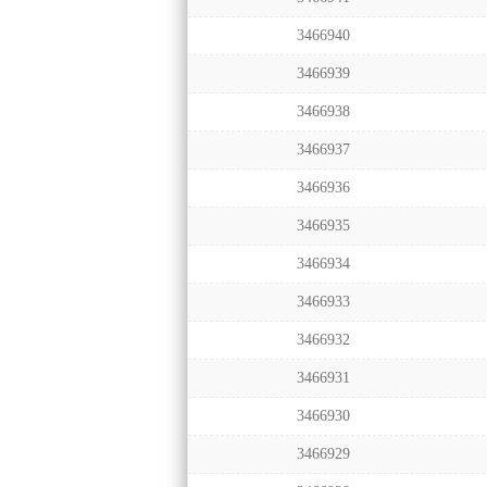
3466940
3466939
3466938
3466937
3466936
3466935
3466934
3466933
3466932
3466931
3466930
3466929