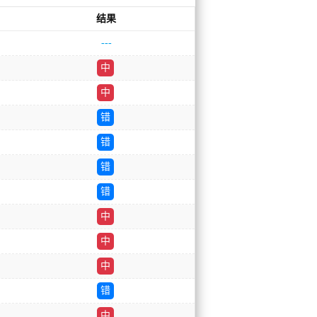
结果
---
中
中
错
错
错
错
中
中
中
错
中