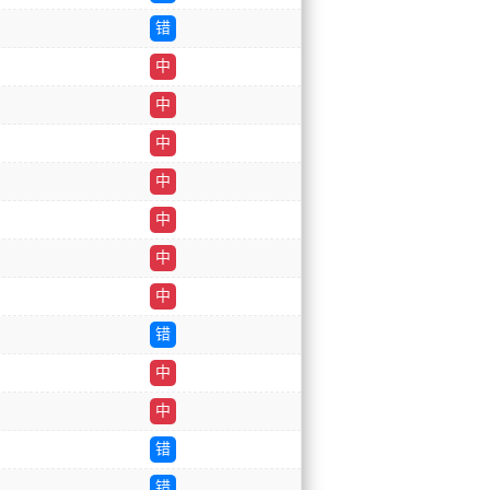
错
中
中
中
中
中
中
中
错
中
中
错
错