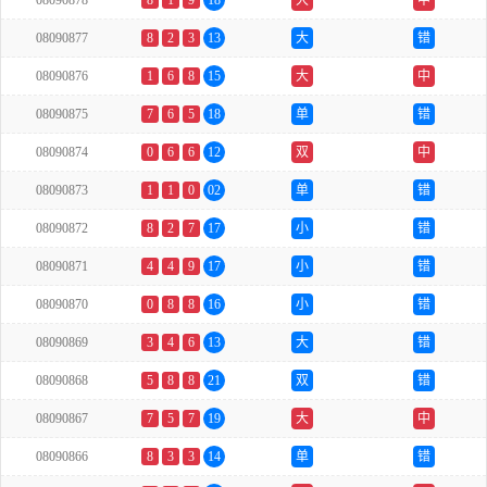
08090878
8
1
9
18
大
中
08090877
8
2
3
13
大
错
08090876
1
6
8
15
大
中
08090875
7
6
5
18
单
错
08090874
0
6
6
12
双
中
08090873
1
1
0
02
单
错
08090872
8
2
7
17
小
错
08090871
4
4
9
17
小
错
08090870
0
8
8
16
小
错
08090869
3
4
6
13
大
错
08090868
5
8
8
21
双
错
08090867
7
5
7
19
大
中
08090866
8
3
3
14
单
错