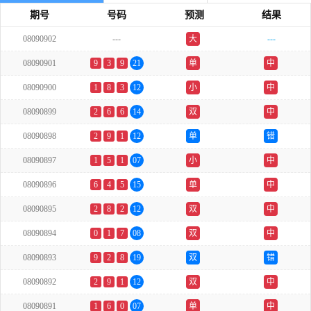
期号
号码
预测
结果
08090902
---
大
---
08090901
9
3
9
21
单
中
08090900
1
8
3
12
小
中
08090899
2
6
6
14
双
中
08090898
2
9
1
12
单
错
08090897
1
5
1
07
小
中
08090896
6
4
5
15
单
中
08090895
2
8
2
12
双
中
08090894
0
1
7
08
双
中
08090893
9
2
8
19
双
错
08090892
2
9
1
12
双
中
08090891
1
6
0
07
单
中