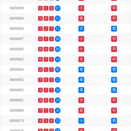
08090890
0
1
6
07
小
中
08090889
2
8
5
15
单
中
08090888
2
2
7
11
大
错
08090887
0
1
5
06
小
中
08090886
0
4
5
09
小
中
08090885
6
7
1
14
大
中
08090884
0
1
5
06
单
错
08090883
7
0
5
12
单
错
08090882
4
7
7
18
单
错
08090881
9
6
4
19
大
中
08090880
7
7
6
20
双
中
08090879
4
5
6
15
小
错