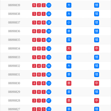
08090839
9
2
2
13
大
错
08090838
5
4
1
10
大
错
08090837
5
4
9
18
小
错
08090836
8
2
0
10
单
错
08090835
8
7
4
19
双
错
08090834
0
8
6
14
大
中
08090833
5
4
6
15
小
错
08090832
2
4
0
06
大
错
08090831
6
0
2
08
单
错
08090830
4
1
8
13
单
中
08090829
1
0
1
02
单
错
08090828
3
3
1
07
单
中
08090827
2
3
5
10
单
错