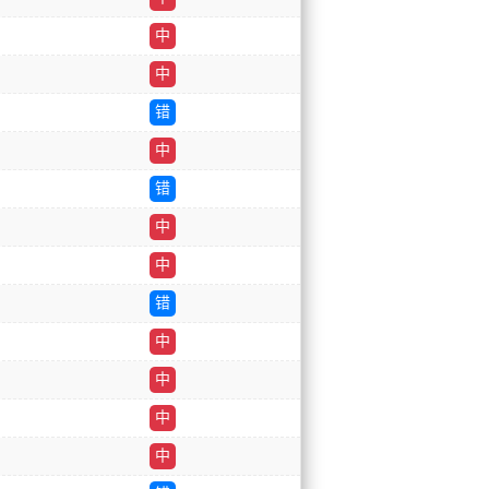
中
中
错
中
错
中
中
错
中
中
中
中