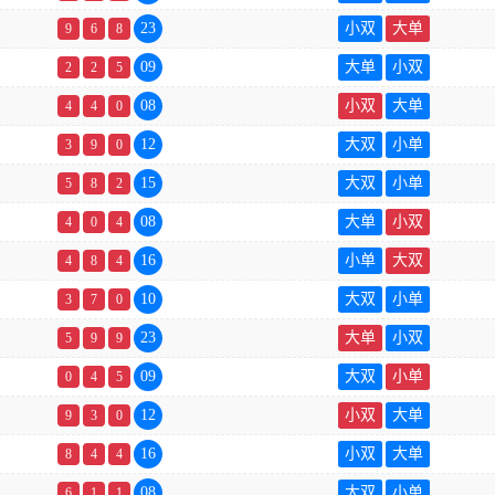
23
小双
大单
9
6
8
09
大单
小双
2
2
5
08
小双
大单
4
4
0
12
大双
小单
3
9
0
15
大双
小单
5
8
2
08
大单
小双
4
0
4
16
小单
大双
4
8
4
10
大双
小单
3
7
0
23
大单
小双
5
9
9
09
大双
小单
0
4
5
12
小双
大单
9
3
0
16
小双
大单
8
4
4
08
大双
小单
6
1
1