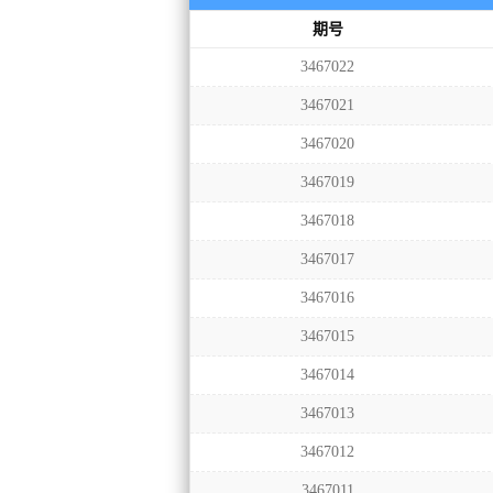
期号
3467022
3467021
3467020
3467019
3467018
3467017
3467016
3467015
3467014
3467013
3467012
3467011