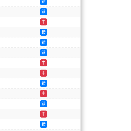
错
错
中
错
错
错
中
中
错
中
错
中
错