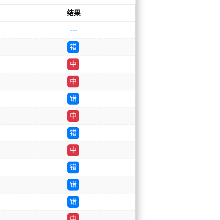
结果
---
错
中
中
错
中
错
中
错
错
错
中