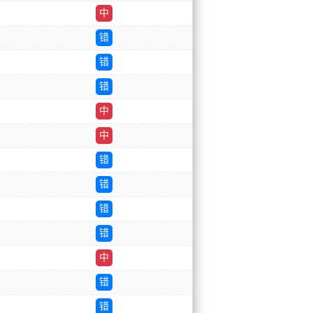
中
错
错
错
中
中
错
错
错
错
中
错
错