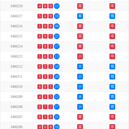
3466218
4
8
0
12
双
中
3466217
5
4
9
18
单
错
3466216
1
0
8
09
单
中
3466215
6
9
7
22
双
中
3466214
7
8
2
17
单
中
3466213
1
6
6
13
小
中
3466212
0
5
5
10
大
错
3466211
9
9
2
20
小
错
3466210
6
9
1
16
小
错
3466209
4
3
5
12
大
错
3466208
8
7
2
17
小
错
3466207
8
5
8
21
单
中
3466206
4
6
8
18
双
中