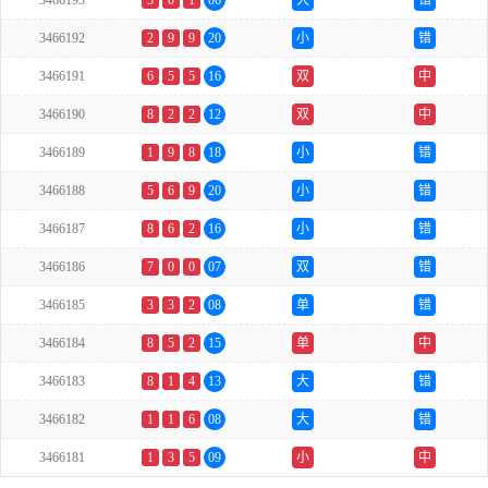
3466193
5
0
1
06
大
错
3466192
2
9
9
20
小
错
3466191
6
5
5
16
双
中
3466190
8
2
2
12
双
中
3466189
1
9
8
18
小
错
3466188
5
6
9
20
小
错
3466187
8
6
2
16
小
错
3466186
7
0
0
07
双
错
3466185
3
3
2
08
单
错
3466184
8
5
2
15
单
中
3466183
8
1
4
13
大
错
3466182
1
1
6
08
大
错
3466181
1
3
5
09
小
中