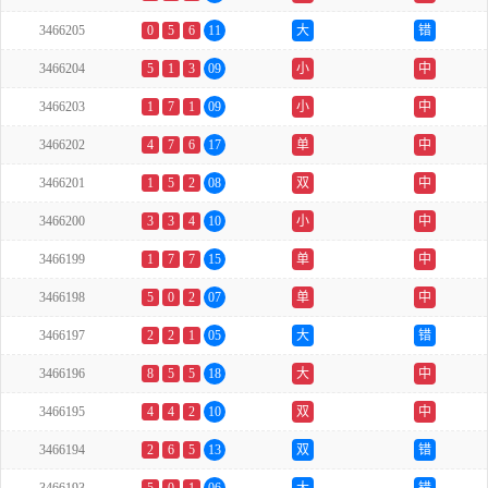
3466205
0
5
6
11
大
错
3466204
5
1
3
09
小
中
3466203
1
7
1
09
小
中
3466202
4
7
6
17
单
中
3466201
1
5
2
08
双
中
3466200
3
3
4
10
小
中
3466199
1
7
7
15
单
中
3466198
5
0
2
07
单
中
3466197
2
2
1
05
大
错
3466196
8
5
5
18
大
中
3466195
4
4
2
10
双
中
3466194
2
6
5
13
双
错