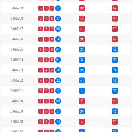
3466269
3
7
7
17
大
中
3466268
2
7
8
17
单
中
3466267
1
5
2
08
小
中
3466266
2
6
8
16
大
中
3466265
1
6
0
07
双
错
3466264
0
1
0
01
双
错
3466263
2
4
4
10
大
错
3466262
9
7
6
22
小
错
3466261
5
7
0
12
大
错
3466260
1
5
3
09
单
中
3466259
4
8
5
17
双
错
3466258
9
4
1
14
大
中