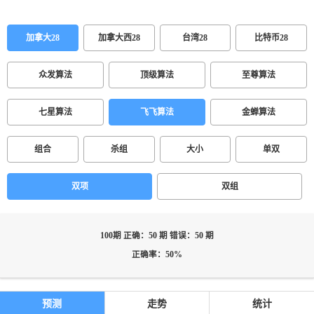
加拿大28
加拿大西28
台湾28
比特币28
众发算法
顶级算法
至尊算法
七星算法
飞飞算法
金蝉算法
组合
杀组
大小
单双
双项
双组
100期 正确：50 期 错误：50 期
正确率：50%
预测
走势
统计