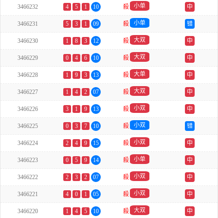
小单
3466232
4
5
1
10
殺
中
小单
3466231
5
3
1
09
殺
错
大双
3466230
1
8
3
12
殺
中
大双
3466229
0
4
6
10
殺
中
大单
3466228
1
9
3
13
殺
中
大双
3466227
1
4
2
07
殺
中
小双
3466226
3
1
9
13
殺
中
小双
3466225
0
3
7
10
殺
错
小双
3466224
2
4
9
15
殺
中
小单
3466223
0
5
9
14
殺
中
小双
3466222
2
3
2
07
殺
中
小双
3466221
4
0
1
05
殺
中
大双
3466220
1
4
5
10
殺
中