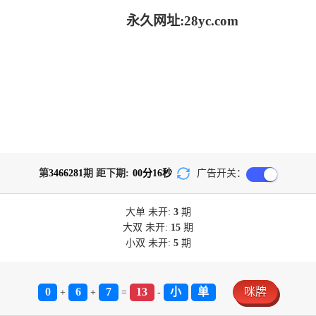
永久网址:28yc.com
第
3466281
期 距下期:
00
分
16
秒
广告开关：
大单
未开:
3
期
大双
未开:
15
期
小双
未开:
5
期
0
6
7
13
小
单
咪牌
+
+
=
-