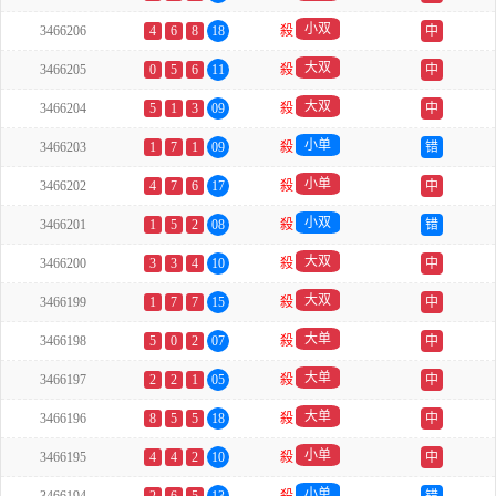
小双
3466206
4
6
8
18
殺
中
大双
3466205
0
5
6
11
殺
中
大双
3466204
5
1
3
09
殺
中
小单
3466203
1
7
1
09
殺
错
小单
3466202
4
7
6
17
殺
中
小双
3466201
1
5
2
08
殺
错
大双
3466200
3
3
4
10
殺
中
大双
3466199
1
7
7
15
殺
中
大单
3466198
5
0
2
07
殺
中
大单
3466197
2
2
1
05
殺
中
大单
3466196
8
5
5
18
殺
中
小单
3466195
4
4
2
10
殺
中
小单