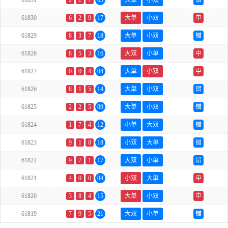
61831
2
2
1
05
大单
小双
错
61830
6
2
9
17
大单
小双
中
61829
8
3
7
18
大单
小双
错
61828
8
5
3
16
大双
小单
中
61827
0
0
4
04
大单
小双
中
61826
8
1
5
14
大单
小双
错
61825
2
2
5
09
大单
小双
错
61824
1
7
4
12
小单
大双
错
61823
9
1
8
18
小双
大单
错
61822
9
7
1
17
大双
小单
错
61821
4
0
0
04
小双
大单
中
61820
3
8
4
15
大单
小双
中
61819
7
9
5
21
大双
小单
错