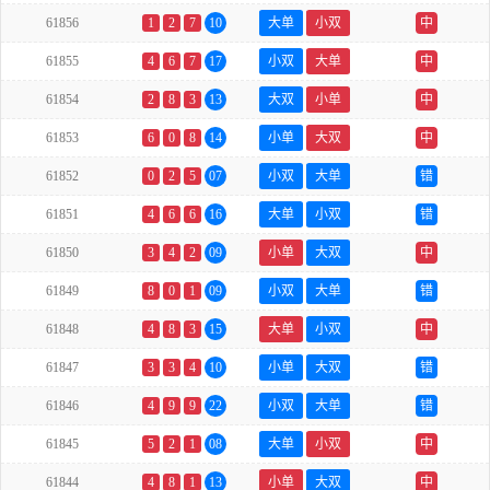
61856
1
2
7
10
大单
小双
中
61855
4
6
7
17
小双
大单
中
61854
2
8
3
13
大双
小单
中
61853
6
0
8
14
小单
大双
中
61852
0
2
5
07
小双
大单
错
61851
4
6
6
16
大单
小双
错
61850
3
4
2
09
小单
大双
中
61849
8
0
1
09
小双
大单
错
61848
4
8
3
15
大单
小双
中
61847
3
3
4
10
小单
大双
错
61846
4
9
9
22
小双
大单
错
61845
5
2
1
08
大单
小双
中
61844
4
8
1
13
小单
大双
中