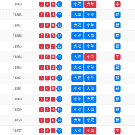
61869
2
4
9
15
小双
大单
中
61868
1
2
4
07
大单
小双
错
61867
0
4
8
12
大双
小单
错
61866
7
8
3
18
小双
大单
错
61865
5
0
7
12
大双
小单
错
61864
1
0
8
09
大双
小单
中
61863
5
1
2
08
大双
小单
错
61862
8
9
6
23
大双
小单
错
61861
5
0
8
13
小双
大单
错
61860
1
4
1
06
小单
大双
错
61859
7
5
4
16
小双
大单
错
61858
1
7
6
14
大单
小双
错
61857
0
8
1
09
大双
小单
中