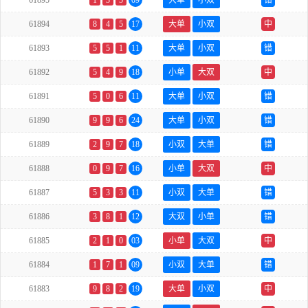
61895
1
3
5
09
大单
小双
错
61894
8
4
5
17
大单
小双
中
61893
5
5
1
11
大单
小双
错
61892
5
4
9
18
小单
大双
中
61891
5
0
6
11
大单
小双
错
61890
9
9
6
24
大单
小双
错
61889
2
9
7
18
小双
大单
错
61888
0
9
7
16
小单
大双
中
61887
5
3
3
11
小双
大单
错
61886
3
8
1
12
大双
小单
错
61885
2
1
0
03
小单
大双
中
61884
1
7
1
09
小双
大单
错
61883
9
8
2
19
大单
小双
中