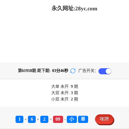
永久网址:28yc.com
第
61918
期 距下期:
03
分
46
秒
广告开关：
大单
未开:
9
期
大双
未开:
3
期
小双
未开:
2
期
1
6
2
09
小
单
咪牌
+
+
=
-