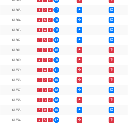
61566
1
1
8
10
小
中
61565
1
2
4
07
大
错
61564
4
8
8
20
小
错
61563
1
4
1
06
大
错
61562
8
5
0
13
大
错
61561
8
7
1
16
大
中
61560
4
7
9
20
大
中
61559
2
4
5
11
小
中
61558
2
2
6
10
小
中
61557
9
3
6
18
小
错
61556
7
3
8
18
大
中
61555
5
0
5
10
大
错
61554
4
5
3
12
小
中