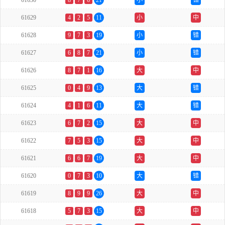
61630
8
7
6
21
小
错
61629
4
2
5
11
小
中
61628
9
7
3
19
小
错
61627
6
8
7
21
小
错
61626
8
7
1
16
大
中
61625
0
4
9
13
大
错
61624
4
1
6
11
大
错
61623
6
7
2
15
大
中
61622
7
5
3
15
大
中
61621
6
6
7
19
大
中
61620
0
7
3
10
大
错
61619
8
9
9
26
大
中
61618
5
7
3
15
大
中