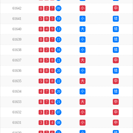
61642
0
2
7
09
小
中
61641
5
9
5
19
小
错
61640
0
4
9
13
大
错
61639
0
8
7
15
小
错
61638
8
2
6
16
小
错
61637
8
5
8
21
大
中
61636
6
8
6
20
小
错
61635
5
9
8
22
大
中
61634
4
7
9
20
小
错
61633
8
7
6
21
大
中
61632
3
2
2
07
小
中
61631
3
1
4
08
小
中