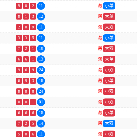
11
殺
小单
9
0
2
12
殺
大单
8
1
3
11
殺
大双
2
0
9
11
殺
小单
3
3
5
10
殺
大双
7
2
1
13
殺
大单
6
6
1
24
殺
小双
9
6
9
18
殺
小单
6
9
3
24
殺
小双
8
8
8
01
殺
小双
0
0
1
18
殺
小单
6
6
6
14
殺
大双
7
2
5
11
殺
小双
5
0
6