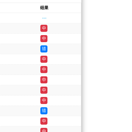
结果
---
中
中
错
中
中
中
中
中
错
中
中