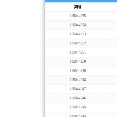
期号
115044255
115044254
115044253
115044252
115044251
115044250
115044249
115044248
115044247
115044246
115044245
115044244