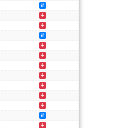
错
中
中
错
中
中
中
中
中
中
中
错
中