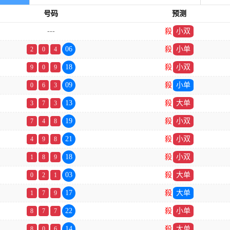
号码
预测
---
殺
小双
06
殺
小单
2
0
4
18
殺
小双
9
0
9
09
殺
小单
0
6
3
13
殺
大单
3
7
3
19
殺
小双
7
4
8
21
殺
小双
4
9
8
18
殺
小双
1
8
9
03
殺
大单
0
2
1
17
殺
大单
1
7
9
22
殺
小单
8
7
7
14
殺
大单
8
0
6