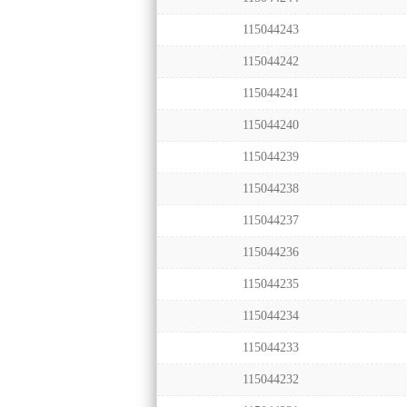
115044243
115044242
115044241
115044240
115044239
115044238
115044237
115044236
115044235
115044234
115044233
115044232