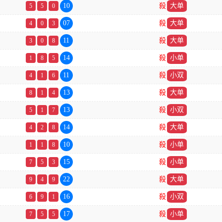
10
殺
大单
5
5
0
07
殺
大单
4
0
3
11
殺
大单
3
0
8
14
殺
小单
1
8
5
11
殺
小双
4
1
6
13
殺
大单
8
1
4
13
殺
小双
5
1
7
14
殺
大单
4
2
8
10
殺
小单
1
1
8
15
殺
小单
7
5
3
22
殺
大单
9
4
9
16
殺
小双
6
9
1
17
殺
小单
7
5
5