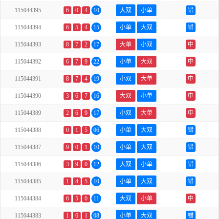
115044395
6
0
4
10
大双
小单
错
115044394
6
5
4
15
小单
大双
错
115044393
8
7
2
17
大单
小双
中
115044392
6
7
9
22
小单
大双
中
115044391
8
7
4
19
小双
大单
中
115044390
3
6
7
16
大双
小单
中
115044389
2
6
9
17
小双
大单
中
115044388
0
1
5
06
小单
大双
错
115044387
9
0
1
10
小单
大双
错
115044386
3
9
0
12
大双
小单
错
115044385
1
4
5
10
小单
大双
错
115044384
6
5
0
11
大双
小单
中
115044383
1
6
1
08
小单
大双
错