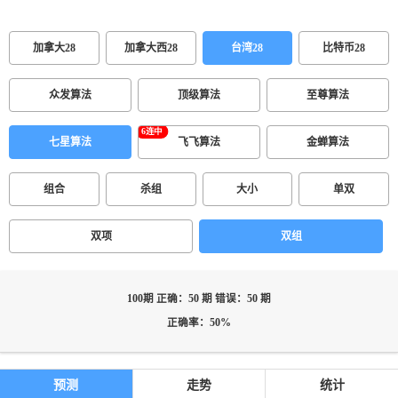
加拿大28
加拿大西28
台湾28
比特币28
众发算法
顶级算法
至尊算法
七星算法
飞飞算法
金蝉算法
组合
杀组
大小
单双
双项
双组
100期 正确：50 期 错误：50 期
正确率：50%
预测
走势
统计