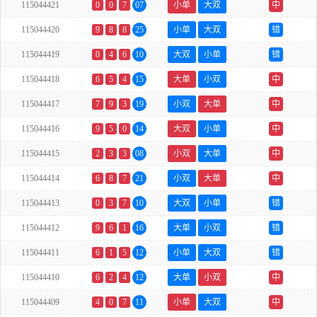
115044421
0
0
7
07
小单
大双
中
115044420
9
8
8
25
小单
大双
错
115044419
0
4
6
10
大双
小单
错
115044418
6
5
4
15
大单
小双
中
115044417
7
9
3
19
小双
大单
中
115044416
9
5
0
14
大双
小单
中
115044415
2
3
3
08
小双
大单
中
115044414
6
8
7
21
小双
大单
中
115044413
0
3
7
10
大双
小单
错
115044412
9
6
1
16
大单
小双
错
115044411
6
1
5
12
小单
大双
错
115044410
6
2
4
12
大单
小双
中
115044409
4
0
7
11
小单
大双
中