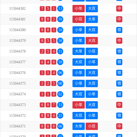
115044382
7
5
1
13
小单
大双
中
115044381
8
0
2
10
小双
大单
中
115044380
9
0
1
10
小单
大双
错
115044379
6
5
5
16
小单
大双
中
115044378
2
5
4
11
大单
小双
错
115044377
6
4
0
10
大双
小单
错
115044376
1
1
4
06
小单
大双
错
115044375
1
2
5
08
小单
大双
错
115044374
1
1
0
02
大双
小单
错
115044373
6
0
7
13
小单
大双
中
115044372
8
9
4
21
大双
小单
错
115044371
0
6
0
06
大单
小双
中