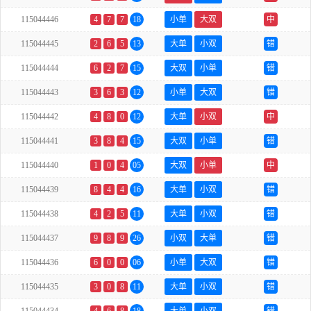
115044446
4
7
7
18
小单
大双
中
115044445
2
6
5
13
大单
小双
错
115044444
6
2
7
15
大双
小单
错
115044443
3
6
3
12
小单
大双
错
115044442
4
8
0
12
大单
小双
中
115044441
3
8
4
15
大双
小单
错
115044440
1
0
4
05
大双
小单
中
115044439
8
4
4
16
大单
小双
错
115044438
4
2
5
11
大单
小双
错
115044437
9
8
9
26
小双
大单
错
115044436
6
0
0
06
小单
大双
错
115044435
3
0
8
11
大单
小双
错