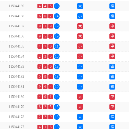
115044189
4
4
5
13
大
错
115044188
6
6
2
14
小
错
115044187
9
1
9
19
大
中
115044186
9
5
5
19
大
中
115044185
4
7
0
11
小
中
115044184
2
3
5
10
小
中
115044183
7
5
6
18
小
错
115044182
5
9
4
18
小
错
115044181
9
6
4
19
小
错
115044180
4
9
1
14
大
中
115044179
8
2
5
15
大
中
115044178
2
2
9
13
大
错
115044177
4
1
8
13
大
错