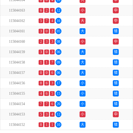
115044164
8
8
4
20
大
中
115044163
6
2
4
12
小
中
115044162
5
7
4
16
大
中
115044161
3
0
2
05
大
错
115044160
2
3
3
08
小
中
115044159
3
0
3
06
大
错
115044158
1
1
7
09
大
错
115044157
0
0
6
06
大
错
115044156
8
6
3
17
小
错
115044155
4
6
5
15
小
错
115044154
7
7
6
20
小
错
115044153
5
3
4
12
小
中
115044152
8
1
1
10
大
错