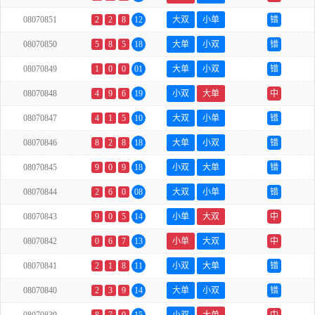
08070851
2
2
8
12
大双
小单
错
08070850
5
8
5
18
大单
小双
错
08070849
1
0
0
01
大单
小双
错
08070848
4
9
6
19
小双
大单
中
08070847
4
1
5
10
大双
小单
错
08070846
8
2
8
18
大单
小双
错
08070845
9
0
9
18
小双
大单
错
08070844
2
6
0
08
大双
小单
错
08070843
9
0
5
14
小单
大双
中
08070842
0
6
7
13
小单
大双
中
08070841
2
1
8
11
小双
大单
错
08070840
2
3
9
14
大单
小双
错