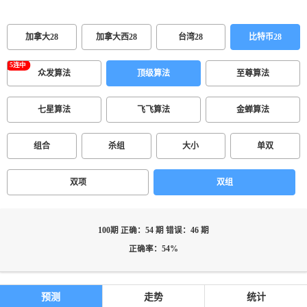
加拿大28
加拿大西28
台湾28
比特币28
众发算法
顶级算法
至尊算法
七星算法
飞飞算法
金蝉算法
组合
杀组
大小
单双
双项
双组
100期 正确：54 期 错误：46 期
正确率：54%
预测
走势
统计