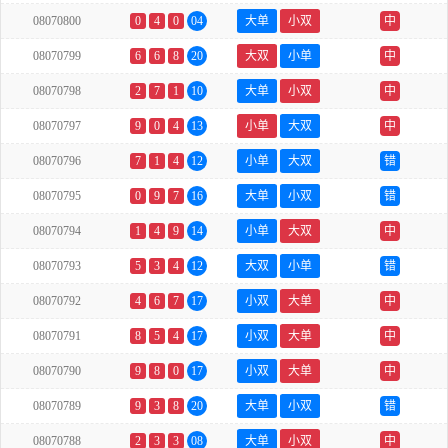
08070800
0
4
0
04
大单
小双
中
08070799
6
6
8
20
大双
小单
中
08070798
2
7
1
10
大单
小双
中
08070797
9
0
4
13
小单
大双
中
08070796
7
1
4
12
小单
大双
错
08070795
0
9
7
16
大单
小双
错
08070794
1
4
9
14
小单
大双
中
08070793
5
3
4
12
大双
小单
错
08070792
4
6
7
17
小双
大单
中
08070791
8
5
4
17
小双
大单
中
08070790
9
8
0
17
小双
大单
中
08070789
9
3
8
20
大单
小双
错
08070788
2
3
3
08
大单
小双
中