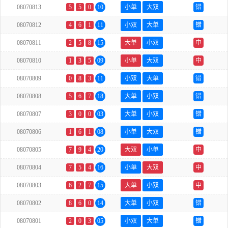
08070813
5
5
0
10
小单
大双
错
08070812
4
6
1
11
小双
大单
错
08070811
2
5
8
15
大单
小双
中
08070810
1
3
5
09
小单
大双
中
08070809
0
8
3
11
小双
大单
错
08070808
5
6
7
18
大单
小双
错
08070807
3
0
0
03
大单
小双
错
08070806
1
6
1
08
小单
大双
错
08070805
7
9
4
20
大双
小单
中
08070804
7
5
4
16
小单
大双
中
08070803
6
2
7
15
大单
小双
中
08070802
8
6
0
14
大单
小双
错
08070801
2
0
3
05
小双
大单
错