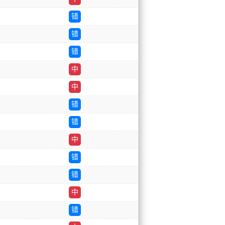
错
错
错
中
中
错
错
中
错
错
中
错