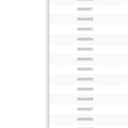
08090897
08090896
08090895
08090894
08090893
08090892
08090891
08090890
08090889
08090888
08090887
08090886