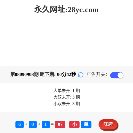
永久网址:28yc.com
第
08090908
期 距下期:
00
分
41
秒
广告开关：
大单
未开:
1
期
大双
未开:
3
期
小双
未开:
8
期
6
+
0
+
1
=
07
-
小
单
咪牌