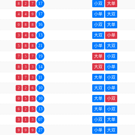
17
小双
大单
8
2
7
17
小单
大双
4
4
9
16
小双
大单
0
8
8
13
大双
小单
3
4
6
21
小单
大双
5
8
8
19
大单
小双
7
5
7
14
大双
小单
8
3
3
11
大单
小双
1
7
3
10
大双
小单
2
2
6
10
大单
小双
0
5
5
13
大单
小双
6
2
5
07
小双
大单
3
1
3
27
小单
大双
9
9
9