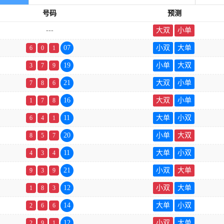
号码
预测
---
大双
小单
07
小双
大单
6
0
1
19
小单
大双
3
7
9
21
大双
小单
7
8
6
16
大双
小单
1
7
8
11
大单
小双
6
4
1
20
小单
大双
8
5
7
11
大单
小双
4
3
4
21
小双
大单
9
3
9
12
小双
大单
1
8
3
14
大单
小双
2
6
6
12
小双
大单
2
9
1