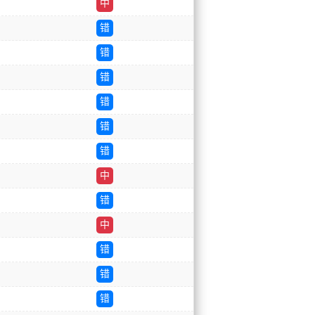
中
错
错
错
错
错
错
中
错
中
错
错
错