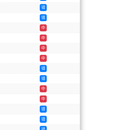
错
错
中
中
中
中
错
错
中
中
错
错
错