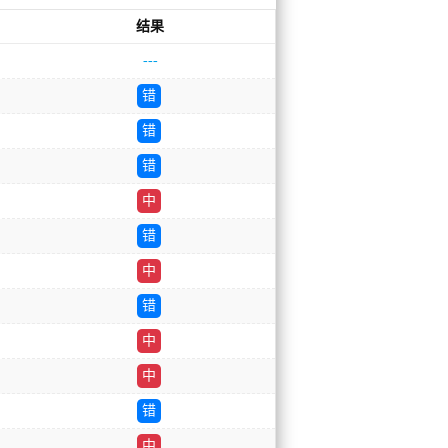
结果
---
错
错
错
中
错
中
错
中
中
错
中