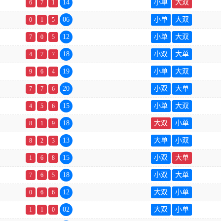
14
小单
大双
6
7
1
06
小单
大双
0
1
5
12
小单
大双
7
0
5
18
小双
大单
4
7
7
19
小单
大双
9
6
4
20
小双
大单
7
7
6
15
小单
大双
4
5
6
18
大双
小单
8
1
9
13
大单
小双
8
2
3
15
小双
大单
1
6
8
18
小双
大单
7
6
5
12
大双
小单
0
6
6
02
大双
小单
1
1
0