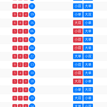
11
小双
大单
0
3
8
19
小单
大双
9
6
4
16
大双
小单
6
8
2
06
小双
大单
5
0
1
06
小双
大单
6
0
0
04
小双
大单
3
0
1
22
大单
小双
9
8
5
13
小双
大单
9
2
2
10
小双
大单
5
4
1
18
大双
小单
5
4
9
10
小单
大双
8
2
0
19
大双
小单
8
7
4
14
大单
小双
0
8
6