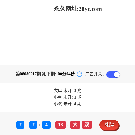
永久网址:28yc.com
第
08080217
期 距下期:
00
分
04
秒
广告开关：
大单
未开:
3
期
小单
未开:
1
期
小双
未开:
4
期
7
7
4
18
大
双
咪牌
+
+
=
-