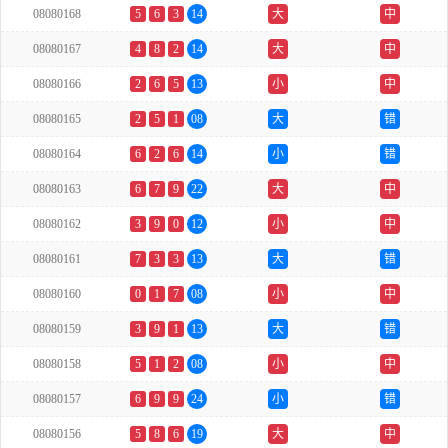
08080168
5
6
3
14
大
中
08080167
4
8
2
14
大
中
08080166
2
6
5
13
小
中
08080165
2
5
1
08
大
错
08080164
6
2
6
14
小
错
08080163
6
7
9
22
大
中
08080162
3
9
0
12
小
中
08080161
7
3
3
13
大
错
08080160
0
1
7
08
小
中
08080159
3
9
1
13
大
错
08080158
5
1
2
08
小
中
08080157
6
9
9
24
小
错
08080156
5
8
6
19
大
中