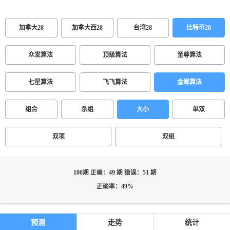
加拿大28
加拿大西28
台湾28
比特币28
众发算法
顶级算法
至尊算法
七星算法
飞飞算法
金蝉算法
组合
杀组
大小
单双
双项
双组
100期 正确：49 期 错误：51 期
正确率：49%
预测
走势
统计