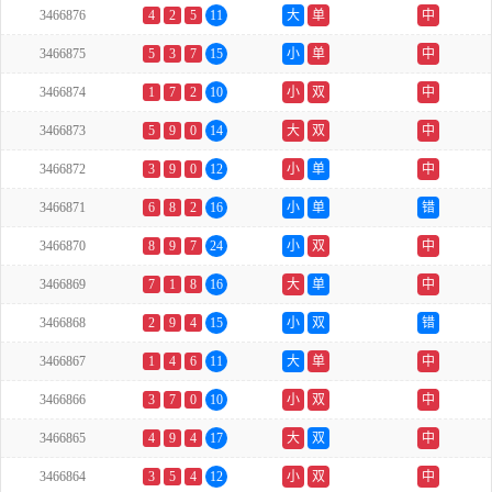
3466876
4
2
5
11
大
单
中
3466875
5
3
7
15
小
单
中
3466874
1
7
2
10
小
双
中
3466873
5
9
0
14
大
双
中
3466872
3
9
0
12
小
单
中
3466871
6
8
2
16
小
单
错
3466870
8
9
7
24
小
双
中
3466869
7
1
8
16
大
单
中
3466868
2
9
4
15
小
双
错
3466867
1
4
6
11
大
单
中
3466866
3
7
0
10
小
双
中
3466865
4
9
4
17
大
双
中
3466864
3
5
4
12
小
双
中