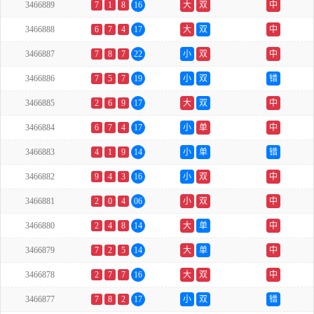
3466889
7
1
8
16
大
双
中
3466888
6
7
4
17
大
双
中
3466887
7
8
7
22
小
双
中
3466886
7
5
7
19
小
双
错
3466885
2
6
9
17
大
双
中
3466884
6
7
4
17
小
单
中
3466883
4
1
9
14
小
单
错
3466882
9
4
3
16
小
双
中
3466881
2
0
4
06
小
双
中
3466880
2
4
8
14
大
单
中
3466879
7
2
5
14
大
单
中
3466878
2
7
7
16
大
双
中
3466877
7
8
2
17
小
双
错