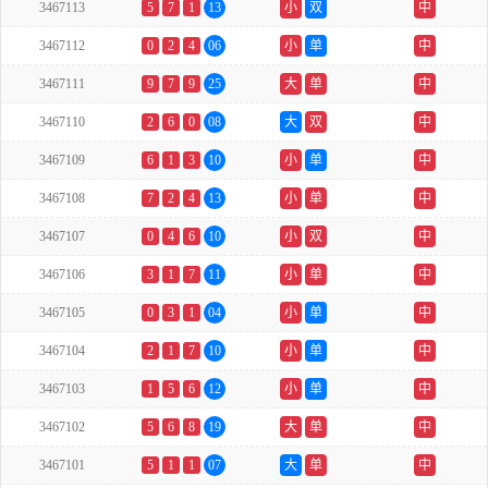
3467113
5
7
1
13
小
双
中
3467112
0
2
4
06
小
单
中
3467111
9
7
9
25
大
单
中
3467110
2
6
0
08
大
双
中
3467109
6
1
3
10
小
单
中
3467108
7
2
4
13
小
单
中
3467107
0
4
6
10
小
双
中
3467106
3
1
7
11
小
单
中
3467105
0
3
1
04
小
单
中
3467104
2
1
7
10
小
单
中
3467103
1
5
6
12
小
单
中
3467102
5
6
8
19
大
单
中
3467101
5
1
1
07
大
单
中