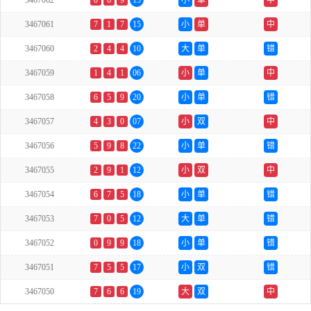
3467062
0
6
9
15
小
单
中
3467061
7
1
7
15
小
单
中
3467060
2
4
4
10
大
单
错
3467059
1
4
1
06
小
单
中
3467058
6
5
9
20
小
单
错
3467057
4
3
0
07
小
双
中
3467056
5
9
8
22
小
单
错
3467055
2
9
1
12
小
双
中
3467054
6
7
5
18
小
单
错
3467053
7
0
5
12
大
单
错
3467052
0
9
9
18
小
单
错
3467051
7
5
5
17
小
双
错
3467050
7
6
6
19
大
双
中