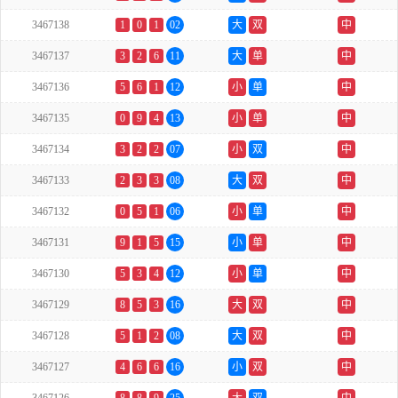
3467138
1
0
1
02
大
双
中
3467137
3
2
6
11
大
单
中
3467136
5
6
1
12
小
单
中
3467135
0
9
4
13
小
单
中
3467134
3
2
2
07
小
双
中
3467133
2
3
3
08
大
双
中
3467132
0
5
1
06
小
单
中
3467131
9
1
5
15
小
单
中
3467130
5
3
4
12
小
单
中
3467129
8
5
3
16
大
双
中
3467128
5
1
2
08
大
双
中
3467127
4
6
6
16
小
双
中