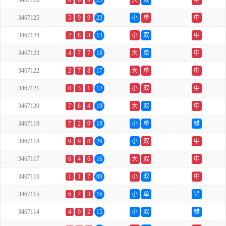
3467126
8
8
9
25
大
双
中
3467125
5
9
9
23
小
单
中
3467124
2
8
3
13
小
双
中
3467123
4
7
7
18
大
单
中
3467122
2
7
8
17
大
单
中
3467121
8
3
1
12
小
双
中
3467120
7
8
4
19
大
双
中
3467119
7
2
9
18
小
单
错
3467118
9
9
8
26
小
双
中
3467117
6
4
6
16
大
双
中
3467116
1
1
7
09
小
双
中
3467115
6
7
3
16
小
单
错
3467114
4
9
2
15
小
双
错