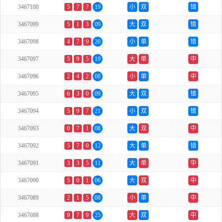
3467100
5
7
7
19
小
双
错
3467099
5
1
3
09
大
双
错
3467098
4
7
9
20
小
单
错
3467097
5
9
5
19
大
单
中
3467096
2
4
2
08
小
单
中
3467095
6
3
0
09
大
双
错
3467094
5
9
7
21
小
双
错
3467093
0
7
1
08
大
双
中
3467092
5
7
0
12
大
单
错
3467091
3
3
5
11
大
单
中
3467090
5
0
1
06
大
双
中
3467089
2
1
5
08
小
单
中
3467088
9
7
9
25
大
双
中