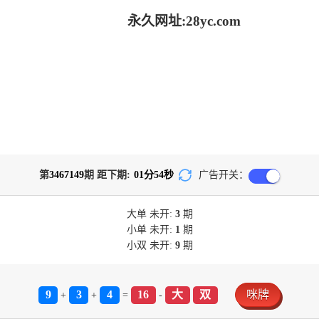
永久网址:28yc.com
第
3467149
期 距下期:
01
分
54
秒
广告开关：
大单
未开:
3
期
小单
未开:
1
期
小双
未开:
9
期
9
3
4
16
大
双
咪牌
+
+
=
-