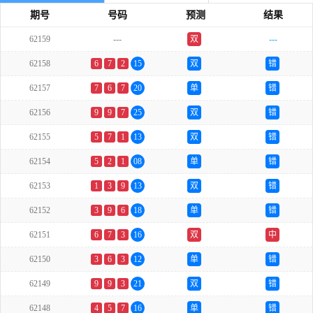
期号
号码
预测
结果
62159
---
双
---
62158
6
7
2
15
双
错
62157
7
6
7
20
单
错
62156
9
9
7
25
双
错
62155
5
7
1
13
双
错
62154
5
2
1
08
单
错
62153
1
3
9
13
双
错
62152
3
9
6
18
单
错
62151
6
7
3
16
双
中
62150
3
6
3
12
单
错
62149
9
9
3
21
双
错
62148
4
5
7
16
单
错