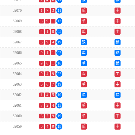
62071
1
4
6
11
双
错
62070
1
7
3
11
单
中
62069
3
9
1
13
单
中
62068
4
1
0
05
单
中
62067
6
9
4
19
双
错
62066
0
1
1
02
单
错
62065
9
6
1
16
单
错
62064
9
4
9
22
双
中
62063
6
6
7
19
单
中
62062
1
4
5
10
单
错
62061
7
2
4
13
单
中
62060
3
7
9
19
单
中
62059
6
4
9
19
单
中