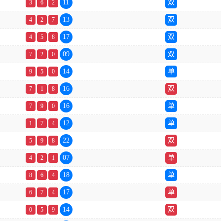
11
双
3
6
2
13
双
4
2
7
17
双
4
5
8
09
双
7
2
0
14
单
9
5
0
16
双
7
1
8
16
单
7
9
0
12
单
1
7
4
22
双
5
9
8
07
单
4
2
1
18
单
8
6
4
17
单
6
7
4
14
双
0
5
9