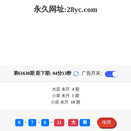
永久网址:28yc.com
第
61630
期 距下期:
04
分
13
秒
广告开关：
大双
未开:
4
期
小单
未开:
1
期
小双
未开:
10
期
8
+
7
+
6
=
21
-
大
单
咪牌