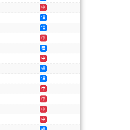
中
错
错
中
错
中
错
错
中
中
中
中
错