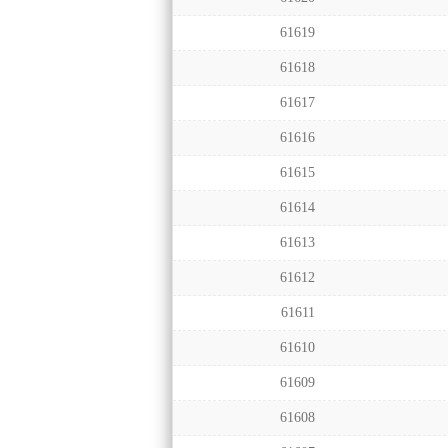
61619
61618
61617
61616
61615
61614
61613
61612
61611
61610
61609
61608