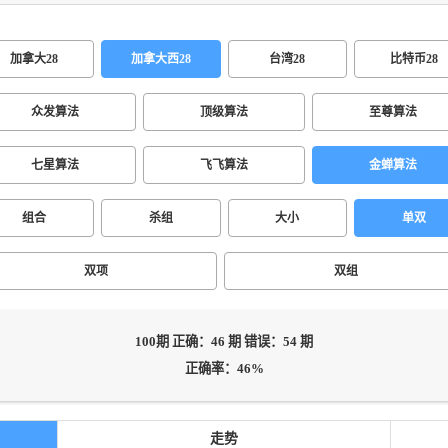
加拿大28
加拿大西28
台湾28
比特币28
众发算法
顶级算法
至尊算法
七星算法
飞飞算法
金蝉算法
组合
杀组
大小
单双
双项
双组
100期 正确：46 期 错误：54 期
正确率：46%
走势