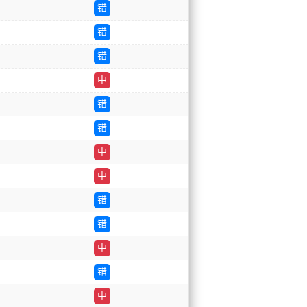
错
错
错
中
错
错
中
中
错
错
中
错
中