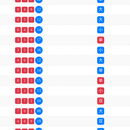
12
大
0
4
8
12
大
0
5
7
14
小
6
4
4
17
单
3
5
9
16
小
3
5
8
12
大
4
0
8
14
单
8
5
1
15
单
8
2
5
13
小
1
3
9
10
双
2
7
1
08
大
7
0
1
19
双
4
6
9