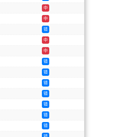
中
中
错
中
中
错
错
错
错
错
错
错
错