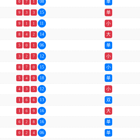
08
单
0
7
1
15
单
9
3
3
11
小
9
1
1
14
大
8
4
2
06
单
5
0
1
12
小
3
2
7
15
小
8
7
0
18
单
5
4
9
12
小
4
3
5
13
双
1
6
6
16
大
1
6
9
16
单
6
2
8
06
单
0
2
4