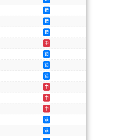
错
错
错
中
错
错
错
中
中
中
错
错