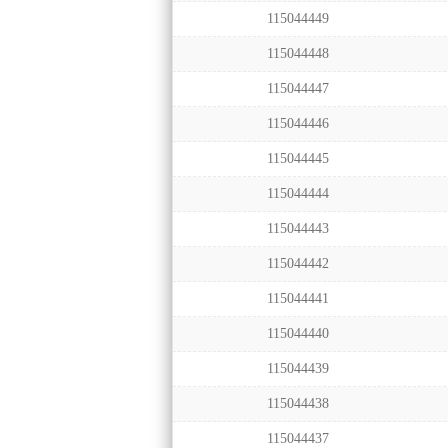
115044449
115044448
115044447
115044446
115044445
115044444
115044443
115044442
115044441
115044440
115044439
115044438
115044437