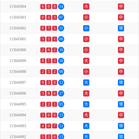
115045004
6
0
8
14
大
中
115045003
0
4
3
07
小
中
115045002
9
7
5
21
小
错
115045001
3
2
1
06
小
中
115045000
2
6
2
10
小
中
115044999
8
7
3
18
大
中
115044998
2
5
2
09
小
中
115044997
9
3
0
12
大
错
115044996
3
8
6
17
大
中
115044995
2
2
1
05
大
错
115044994
3
6
6
15
大
中
115044993
4
0
7
11
大
错
115044992
5
2
6
13
大
错