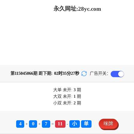
永久网址:28yc.com
第
115045066
期 距下期:
02
时
35
分
27
秒
广告开关：
大单
未开:
3
期
大双
未开:
1
期
小双
未开:
2
期
4
0
7
11
小
单
咪牌
+
+
=
-