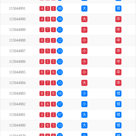
115044991
4
3
1
08
大
错
115044990
4
3
9
16
大
中
115044989
3
7
1
11
小
中
115044988
8
2
2
12
小
中
115044987
1
5
7
13
小
中
115044986
6
1
5
12
小
中
115044985
0
7
6
13
小
中
115044984
7
7
1
15
大
中
115044983
8
2
8
18
小
错
115044982
8
6
3
17
小
错
115044981
4
1
2
07
大
错
115044980
2
6
5
13
大
错