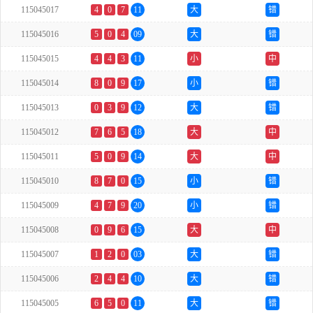
115045017
4
0
7
11
大
错
115045016
5
0
4
09
大
错
115045015
4
4
3
11
小
中
115045014
8
0
9
17
小
错
115045013
0
3
9
12
大
错
115045012
7
6
5
18
大
中
115045011
5
0
9
14
大
中
115045010
8
7
0
15
小
错
115045009
4
7
9
20
小
错
115045008
0
9
6
15
大
中
115045007
1
2
0
03
大
错
115045006
2
4
4
10
大
错
115045005
6
5
0
11
大
错