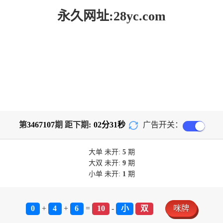
永久网址:28yc.com
第
3467107
期 距下期:
02
分
31
秒
广告开关：
大单
未开:
5
期
大双
未开:
9
期
小单
未开:
1
期
0
+
4
+
6
=
10
-
小
双
咪牌