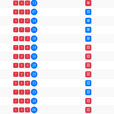
13
单
9
4
0
07
双
0
2
5
14
单
4
1
9
16
单
2
7
7
18
单
7
8
3
14
双
7
3
4
16
双
2
9
5
20
双
7
9
4
20
双
7
9
4
15
双
0
6
9
15
双
7
1
7
10
双
2
4
4
06
双
1
4
1