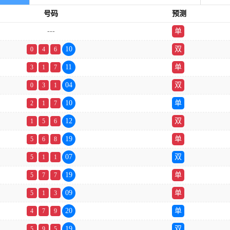
号码
预测
---
单
10
双
0
4
6
11
单
3
1
7
04
双
0
3
1
10
单
2
1
7
12
双
1
5
6
19
单
5
6
8
07
双
5
1
1
19
单
5
7
7
09
单
5
1
3
20
单
4
7
9
19
双
5
9
5