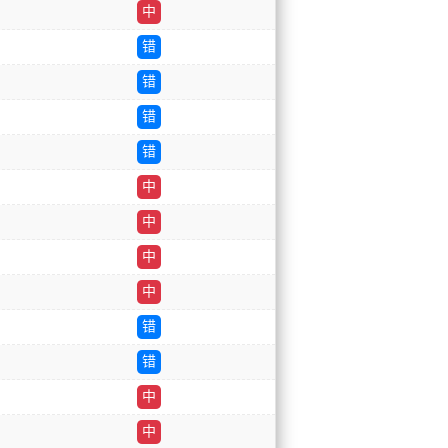
中
错
错
错
错
中
中
中
中
错
错
中
中