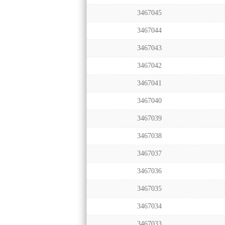
3467045
3467044
3467043
3467042
3467041
3467040
3467039
3467038
3467037
3467036
3467035
3467034
3467033