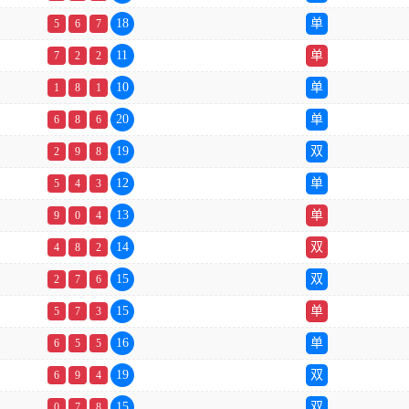
18
单
5
6
7
11
单
7
2
2
10
单
1
8
1
20
单
6
8
6
19
双
2
9
8
12
单
5
4
3
13
单
9
0
4
14
双
4
8
2
15
双
2
7
6
15
单
5
7
3
16
单
6
5
5
19
双
6
9
4
15
双
0
7
8