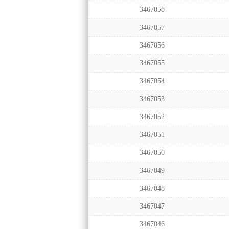
3467058
3467057
3467056
3467055
3467054
3467053
3467052
3467051
3467050
3467049
3467048
3467047
3467046